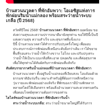
บ้านสวนนวลตา ที่พักอัมพวา: โอเอซิสแห่งการ
พักผ่อนริมน้ำแม่กลอง พร้อมสระว่ายน้ำระบบ
เกลือ (ปี 2568)
สวัสดีปีใหม่ 2568!
บ้านสวนนวลตา ที่พักอัมพวา
ยอดนิยม ขอ
ส่งความสุขและความปรารถนาดีมายังทุกท่าน ขอให้ปีนี้เป็นปี
แห่งความสุข ความสำเร็จ และสุขภาพที่แข็งแรง
ปีนี้ บ้านสวนนวลตาได้ทำการปรับปรุงครั้งใหญ่ เพื่อมอบ
ประสบการณ์การพักผ่อนที่เหนือระดับยิ่งกว่าเดิม เราได้ขยาย
พื้นที่รอบสระว่ายน้ำให้กว้างขวาง โอ่โถง และปรับปรุงสระ
ว่ายน้ำให้เป็นระบบเกลือที่สะอาด ปลอดภัย และดีต่อสุขภาพ
เพื่อให้ทุกท่านได้สัมผัสกับการพักผ่อนที่แท้จริง
สัมผัสบรรยากาศริมน้ำแม่กลองที่บ้านสวนนวลตา ที่พักอัมพวา
บ้านสวนนวลตา ตั้งอยู่ริมน้ำแม่กลองที่เงียบสงบ โอบล้อมด้วย
ธรรมชาติอันร่มรื่น เหมาะสำหรับผู้ที่ต้องการหลีกหนีความ
วุ่นวายและพักผ่อนอย่างแท้จริง ที่พักของเรามีบ้านพักหลาก
หลายสไตล์ให้เลือกสรร พร้อมสิ่งอำนวยความสะดวกครบครัน
เพื่อตอบโจทย์ทุกความต้องการของท่าน
ไฮไลท์ของบ้านสวนนวลตา ที่พักอัมพวาริมน้ำ
สระว่ายน้ำระบบเกลือ:
สระว่ายน้ำขนาดใหญ่ที่ได้รับการ