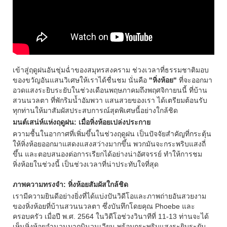
เข้าสู่ฤดูฝนอันชุ่มฉ่ำของสมุทรสงคราม ช่วงเวลาที่ธรรมชาติมอบ
ของขวัญอันแสนวิเศษให้เราได้ชื่นชม นั่นคือ
"หิ่งห้อย"
ที่จะออกมา
อวดแสงระยิบระยับในช่วงเดือนพฤษภาคมถึงพฤศจิกายนนี้ ที่บ้าน
สวนนวลตา ที่พักริมน้ำอัมพวา แสนสวยของเรา ได้เตรียมต้อนรับ
ทุกท่านให้มาสัมผัสประสบการณ์สุดพิเศษนี้อย่างใกล้ชิด
มนต์เสน่ห์แห่งฤดูฝน: เมื่อหิ่งห้อยเปล่งประกาย
ความชื้นในอากาศที่เพิ่มขึ้นในช่วงฤดูฝน เป็นปัจจัยสำคัญที่กระตุ้น
ให้หิ่งห้อยออกมาแสดงแสงสว่างมากขึ้น พวกมันจะกระพริบแสงถี่
ขึ้น และตอบสนองต่อการเรียกได้อย่างน่าอัศจรรย์ ทำให้การชม
หิ่งห้อยในช่วงนี้ เป็นช่วงเวลาที่น่าประทับใจที่สุด
ภาพความทรงจำ: หิ่งห้อยสัมผัสใกล้ชิด
เรามีความยินดีอย่างยิ่งที่ได้แบ่งปันวิดีโอและภาพถ่ายอันสวยงาม
ของหิ่งห้อยที่บ้านสวนนวลตา ซึ่งบันทึกโดยคุณ Phoebe และ
ครอบครัว เมื่อปี พ.ศ. 2564 ในวิดีโอช่วงวินาทีที่ 11-13 ท่านจะได้