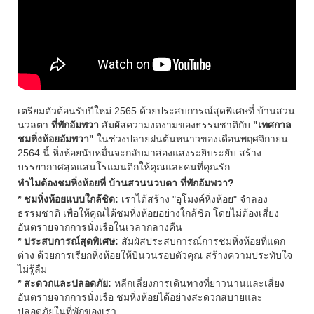
เตรียมตัวต้อนรับปีใหม่ 2565 ด้วยประสบการณ์สุดพิเศษที่ บ้านสวน
นวลตา
ที่พักอัมพวา
สัมผัสความงดงามของธรรมชาติกับ
"เทศกาล
ชมหิ่งห้อยอัมพวา"
ในช่วงปลายฝนต้นหนาวของเดือนพฤศจิกายน
2564 นี้ หิ่งห้อยนับหมื่นจะกลับมาส่องแสงระยิบระยับ สร้าง
บรรยากาศสุดแสนโรแมนติกให้คุณและคนที่คุณรัก
ทำไมต้องชมหิ่งห้อยที่ บ้านสวนนวบตา ที่พักอัมพวา?
* ชมหิ่งห้อยแบบใกล้ชิด:
เราได้สร้าง "อุโมงค์หิ่งห้อย" จำลอง
ธรรมชาติ เพื่อให้คุณได้ชมหิ่งห้อยอย่างใกล้ชิด โดยไม่ต้องเสี่ยง
อันตรายจากการนั่งเรือในเวลากลางคืน
* ประสบการณ์สุดพิเศษ:
สัมผัสประสบการณ์การชมหิ่งห้อยที่แตก
ต่าง ด้วยการเรียกหิ่งห้อยให้บินวนรอบตัวคุณ สร้างความประทับใจ
ไม่รู้ลืม
* สะดวกและปลอดภัย:
หลีกเลี่ยงการเดินทางที่ยาวนานและเสี่ยง
อันตรายจากการนั่งเรือ ชมหิ่งห้อยได้อย่างสะดวกสบายและ
ปลอดภัยในที่พักของเรา