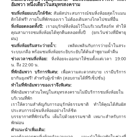
อัมพวา หนึ่งเดียวในสมุทรสงคราม
ชมหิ่งห้อยแบบใกล้ชิด:
สัมผัสประสบการณ์ชมหิ่งห้อยสุดโรแมน
ติกได้ฟรี! ภายในที่พักของเรา ไม่ต้องเดินทางไกลไปชมที่อื่น
หิ่งห้อยตลอดทั้งปี:
เราอนุรักษ์หิ่งห้อยไว้ในบริเวณรีสอร์ท ทำให้
คุณสามารถชมหิ่งห้อยได้ทุกคืนตลอดทั้งปี (ยกเว้นช่วงที่มีพายุ
ฝน)
ชมหิ่งห้อยริมสระว่ายน้ำ:
เพลิดเพลินกับการว่ายน้ำในสระ
ระบบเกลือ พร้อมชมหิ่งห้อยระยิบระยับใต้ต้นลำพูยามค่ำคืน
ช่วงเวลาชมหิ่งห้อย:
หิ่งห้อยจะออกมาให้ชมตั้งแต่เวลา 19:00
น. ถึง 22:00 น.
ที่พักอัมพวา บริการพิเศษ:
เพื่อความสะดวกสบาย เรามีบริการ
ยากันยุงฟรี! สำหรับผู้เข้าพัก (สอบถามได้ที่รีเซ็ปชั่น)
ทำไมที่พักอัมพวาของเราจึงพิเศษ:
ที่พักอัมพวาส่วนใหญ่ในสมุทรสงครามไม่มีบริการชมหิ่งห้อยใน
บริเวณที่พัก
เราให้ความสำคัญกับการอนุรักษ์ธรรมชาติ ทำให้คุณได้สัมผัส
ประสบการณ์ชมหิ่งห้อยอย่างใกล้ชิด
บรรยากาศที่พักร่มรื่น เต็มไปด้วยธรรมชาติ เหมาะสำหรับการ
พักผ่อน
คำแนะนำเพิ่มเติม: