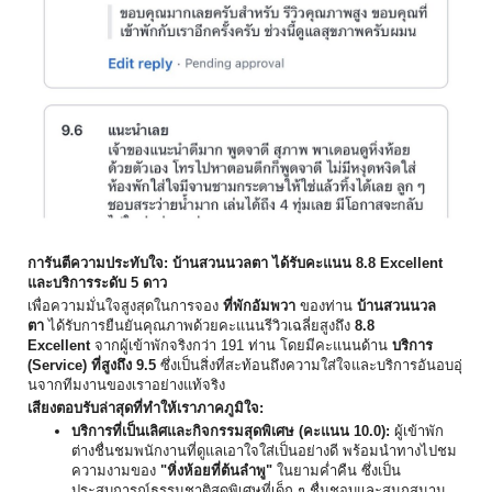
การันตีความประทับใจ: บ้านสวนนวลตา ได้รับคะแนน 8.8 Excellent
และบริการระดับ 5 ดาว
เพื่อความมั่นใจสูงสุดในการจอง
ที่พักอัมพวา
ของท่าน
บ้านสวนนวล
ตา
ได้รับการยืนยันคุณภาพด้
วยคะแนนรีวิวเฉลี่ยสูงถึง
8.8
Excellent
จากผู้เข้าพักจริงกว่า 191 ท่าน โดยมีคะแนนด้าน
บริการ
(Service) ที่สูงถึง 9.5
ซึ่งเป็นสิ่งที่สะท้อนถึ
งความใส่ใจและบริการอันอบอุ่
นจากทีมงานของเราอย่างแท้จริง
เสียงตอบรับล่าสุดที่ทำให้
เราภาคภูมิใจ:
บริการที่เป็นเลิศและกิจกรรมสุ
ดพิเศษ (คะแนน 10.0):
ผู้เข้าพัก
ต่างชื่นชมพนักงานที่
ดูแลเอาใจใส่เป็นอย่างดี พร้อมนำทางไปชม
ความงามของ
"หิ่งห้อยที่ต้นลำพู"
ในยามค่ำคืน ซึ่งเป็น
ประสบการณ์ธรรมชาติสุ
ดพิเศษที่เด็ก ๆ ชื่นชอบและสนุกสนาน