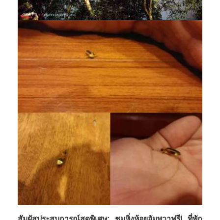
สัมผัสประสบการณ์สุดพิเศษ: ชมหิ่งห้อยอัมพวาฟรี! ที่พัก