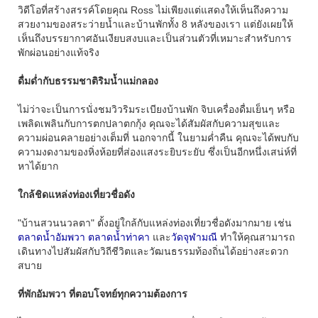
วิดีโอที่สร้างสรรค์โดยคุณ Ross ไม่เพียงแต่แสดงให้เห็นถึงความ
สวยงามของสระว่ายน้ำและบ้านพักทั้ง 8 หลังของเรา แต่ยังเผยให้
เห็นถึงบรรยากาศอันเงียบสงบและเป็นส่วนตัวที่เหมาะสำหรับการ
พักผ่อนอย่างแท้จริง
ดื่มด่ำกับธรรมชาติริมน้ำแม่กลอง
ไม่ว่าจะเป็นการนั่งชมวิวริมระเบียงบ้านพัก จิบเครื่องดื่มเย็นๆ หรือ
เพลิดเพลินกับการตกปลาตกกุ้ง คุณจะได้สัมผัสกับความสุขและ
ความผ่อนคลายอย่างเต็มที่ นอกจากนี้ ในยามค่ำคืน คุณจะได้พบกับ
ความงดงามของหิ่งห้อยที่ส่องแสงระยิบระยับ ซึ่งเป็นอีกหนึ่งเสน่ห์ที่
หาได้ยาก
ใกล้ชิดแหล่งท่องเที่ยวชื่อดัง
"บ้านสวนนวลตา" ตั้งอยู่ใกล้กับแหล่งท่องเที่ยวชื่อดังมากมาย เช่น
ตลาดน้ำอัมพวา
ตลาดน้ำท่าคา
และ
วัดจุฬามณี
ทำให้คุณสามารถ
เดินทางไปสัมผัสกับวิถีชีวิตและวัฒนธรรมท้องถิ่นได้อย่างสะดวก
สบาย
ที่พักอัมพวา ที่ตอบโจทย์ทุกความต้องการ