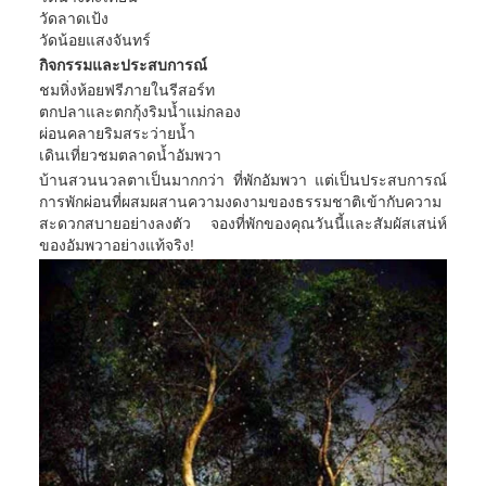
วัดลาดเป้ง
วัดน้อยแสงจันทร์
กิจกรรมและประสบการณ์
ชมหิ่งห้อยฟรีภายในรีสอร์ท
ตกปลาและตกกุ้งริมน้ำแม่กลอง
ผ่อนคลายริมสระว่ายน้ำ
เดินเที่ยวชมตลาดน้ำอัมพวา
บ้านสวนนวลตาเป็นมากกว่า ที่พักอัมพวา แต่เป็นประสบการณ์
การพักผ่อนที่ผสมผสานความงดงามของธรรมชาติเข้ากับความ
สะดวกสบายอย่างลงตัว จองที่พักของคุณวันนี้และสัมผัสเสน่ห์
ของอัมพวาอย่างแท้จริง!