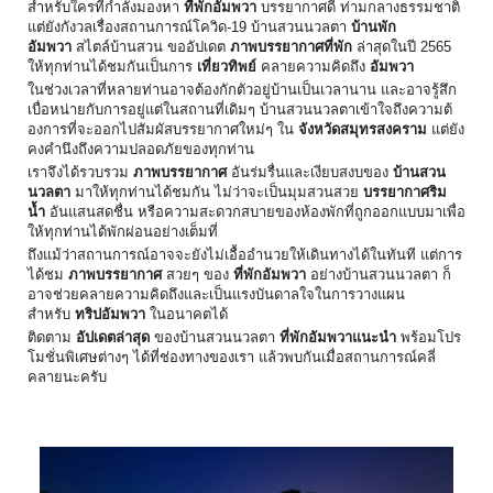
สำหรับใครที่กำลังมองหา
ที่พักอัมพวา
บรรยากาศดี ท่ามกลางธรรมชาติ
แต่ยังกังวลเรื่องสถานการณ์โควิ
ด-19 บ้านสวนนวลตา
บ้านพัก
อัมพวา
สไตล์บ้านสวน ขออัปเดต
ภาพบรรยากาศที่พัก
ล่าสุดในปี 2565
ให้ทุกท่านได้ชมกันเป็นการ
เที่ยวทิพย์
คลายความคิดถึง
อัมพวา
ในช่วงเวลาที่หลายท่านอาจต้องกั
กตัวอยู่บ้านเป็นเวลานาน และอาจรู้สึก
เบื่อหน่ายกั
บการอยู่แต่ในสถานที่เดิมๆ บ้านสวนนวลตาเข้าใจถึงความต้
องการที่จะออกไปสัมผั
สบรรยากาศใหม่ๆ ใน
จังหวัดสมุทรสงคราม
แต่ยัง
คงคำนึงถึงความปลอดภั
ยของทุกท่าน
เราจึงได้รวบรวม
ภาพบรรยากาศ
อันร่มรื่นและเงียบสงบของ
บ้านสวน
นวลตา
มาให้ทุกท่านได้ชมกัน ไม่ว่าจะเป็นมุมสวนสวย
บรรยากาศริม
น้ำ
อันแสนสดชื่น หรือความสะดวกสบายของห้องพักที่
ถูกออกแบบมาเพื่อ
ให้ทุกท่านได้
พักผ่อนอย่างเต็มที่
ถึงแม้ว่าสถานการณ์อาจจะยังไม่
เอื้ออำนวยให้เดินทางได้ในทันที แต่การ
ได้ชม
ภาพบรรยากาศ
สวยๆ ของ
ที่พักอัมพวา
อย่างบ้านสวนนวลตา ก็
อาจช่วยคลายความคิดถึงและเป็
นแรงบันดาลใจในการวางแผน
สำหรับ
ทริปอัมพวา
ในอนาคตได้
ติดตาม
อัปเดตล่าสุด
ของบ้านสวนนวลตา
ที่พักอัมพวาแนะนำ
พร้อมโปร
โมชั่นพิเศษต่างๆ ได้ที่ช่องทางของเรา แล้วพบกันเมื่อสถานการณ์คลี่
คลายนะครับ