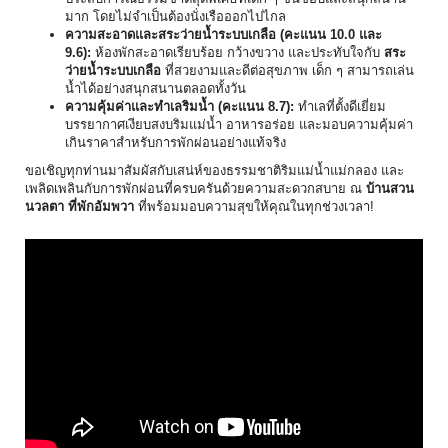
มาก โดยไม่จำเป็นต้องนั่งเรื
อออกไปไกล
ความสะอาดและสระว่ายน้ำระบบเกลื
อ (คะแนน 10.0 และ
9.6):
ห้องพักสะอาดเรียบร้อย กว้างขวาง และประทับใจกับ
สระ
ว่ายน้ำระบบเกลือ
ที่สวยงามและดีต่อสุขภาพ เด็ก ๆ สามารถเล่น
น้ำได้อย่างสนุ
กสนานตลอดทั้งวัน
ความคุ้มค่าและทำเลริมน้ำ (คะแนน 8.7):
ทำเลที่ตั้งดีเยี่ยม
บรรยากาศเงียบสงบริมแม่น้ำ อาหารอร่อย และมอบความคุ้มค่า
เกินราคาสำหรั
บการพักผ่อนอย่างแท้จริง
ขอเชิญทุกท่านมาสัมผัสกับเสน่ห์
ของธรรมชาติริมแม่น้ำแม่กลอง และ
เพลิดเพลินกับการพักผ่อนที่
ครบครันด้วยความสะดวกสบาย ณ
บ้านสวน
นวลตา ที่พักอัมพวา
ที่พร้อมมอบความสุขให้คุณในทุ
กช่วงเวลา!