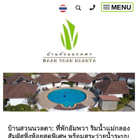
MENU
Toggle
navigatio
บ้านสวนนวลตา: ที่พักอัมพวา ริมน้ำแม่กลอง
สัมผัสหิ่งห้อยสุดพิเศษ พร้อมสระว่ายน้ำระบบ