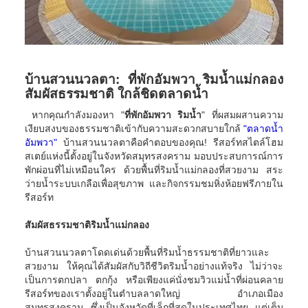
บ้านสวนนวลตา: ที่พักอัมพวา ริมน้ำแม่กลอง
สัมผัสธรรมชาติ ใกล้ชิดตลาดน้ำ
หากคุณกำลังมองหา "
ที่พักอัมพวา ริมน้ำ
" ที่ผสมผสานความ
เงียบสงบของธรรมชาติเข้ากับความสะดวกสบายใกล้
"ตลาดน้ำ
อัมพวา"
บ้านสวนนวลตาคือคำตอบของคุณ! รีสอร์ทสไตล์โฮม
สเตย์แห่งนี้ตั้งอยู่ในจังหวัดสมุทรสงคราม มอบประสบการณ์การ
พักผ่อนที่ไม่เหมือนใคร ด้วยพื้นที่ริมน้ำแม่กลองที่สวยงาม สระ
ว่ายน้ำระบบเกลือเพื่อสุขภาพ และกิจกรรมชมหิ่งห้อยฟรีภายใน
รีสอร์ท
สัมผัสธรรมชาติริมน้ำแม่กลอง
บ้านสวนนวลตาโดดเด่นด้วยพื้นที่ริมน้ำธรรมชาติที่ยาวและ
สวยงาม ให้คุณได้สัมผัสกับวิถีชีวิตริมน้ำอย่างแท้จริง ไม่ว่าจะ
เป็นการตกปลา ตกกุ้ง หรือเพียงแค่นั่งชมวิวแม่น้ำที่ผ่อนคลาย
รีสอร์ทของเราตั้งอยู่ในตำบลลาดใหญ่ อำเภอเมือง
สมุทรสงคราม ซึ่งเป็นจังหวัดที่เล็กที่สุดในประเทศไทย แต่เต็ม