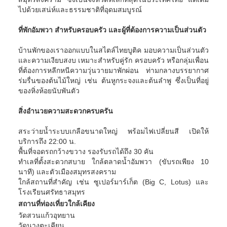
ไปด้วยเสน่ห์และธรรมชาติที่อุดมสมบูรณ์
ที่พักอัมพวา สำหรับครอบครัว และผู้ที่ต้องการความเป็นส่วนตัว
บ้านพักของเราออกแบบในสไตล์ไทยบูติค มอบความเป็นส่วนตัว
และความเงียบสงบ เหมาะสำหรับคู่รัก ครอบครัว หรือกลุ่มเพื่อน
ที่ต้องการหลีกหนีความวุ่นวายมาพักผ่อน ท่ามกลางบรรยากาศ
ร่มรื่นของต้นไม้ใหญ่ เช่น ต้นหูกระจงและต้นลำพู ซึ่งเป็นที่อยู่
ของหิ่งห้อยนับพันตัว
สิ่งอำนวยความสะดวกครบครัน
สระว่ายน้ำระบบเกลือขนาดใหญ่ พร้อมไฟเปลี่ยนสี เปิดให้
บริการถึง 22:00 น.
พื้นที่จอดรถกว้างขวาง รองรับรถได้ถึง 30 คัน
ทำเลที่ตั้งสะดวกสบาย ใกล้ตลาดน้ำอัมพวา (ขับรถเพียง 10
นาที) และตัวเมืองสมุทรสงคราม
ใกล้สถานที่สำคัญ เช่น ซูเปอร์มาร์เก็ต (Big C, Lotus) และ
โรงเรียนศรัทธาสมุทร
สถานที่ท่องเที่ยวใกล้เคียง
วัดสวนแก้วอุทยาน
วัดนางตะเคียน