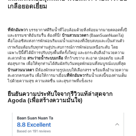
เกลือยอดเยี่
ยม
ที่พักอัมพวา
บรรยากาศดีริมน้ำที่โอบล้อมด้
วยหิ่งห้อยมากมายตลอดทั้งปี
และธรรมชาติอันร่มรื่น ต้องที่นี่!
บ้านสวนนวลตา
(BaanSuanNuanTa)
คือโอเอซิสแห่งการพักผ่อนริมแม่
น้ำแม่กลองที่เงียบสงบและเป็นส่
วนตัว
เราพร้อมต้อนรับทุกท่านสู่
ประสบการณ์การพักผ่อนเหนือระดับ โดย
เฉพาะปีนี้ที่ได้มีการปรั
บปรุงพื้นที่ครั้งใหญ่ และยกระดับสิ่งอำนวยความ
สะดวกด้
วย
สระว่ายน้ำระบบเกลือ
ที่กว้างขวาง สะอาด ปลอดภัย และดี
ต่อสุขภาพ เพื่อให้ทุกท่านได้สัมผัสกับวั
นหยุดพักผ่อนที่สมบูรณ์แบบที่สุ
ด
บ้านสวนนวลตา
มีห้องพักหลายรูปแบบให้เลือกสรร พร้อมสิ่งอำนวยความ
สะดวกครบครัน เพื่อให้การมาเยือน
ที่พักอัมพวา
ริมน้ำแห่งนี้ของท่านเต็ม
ไปด้
วยความสุข ความสดชื่น และสุขภาพที่แข็งแรง
ยืนยันความประทับใจจากรีวิวแท้ล่
าสุดจาก
Agoda (เพื่อสร้างความมั่นใจ)