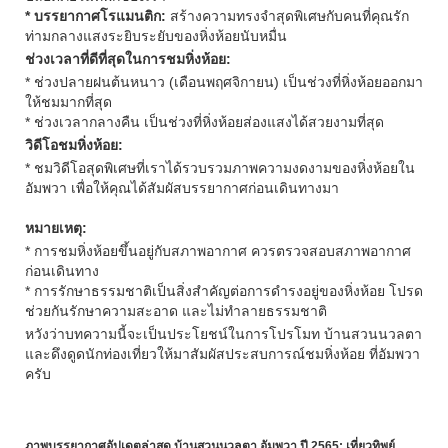
* บรรยากาศโรแมนติก:
สร้างความทรงจำสุดพิเศษกับคนที่คุณรัก
ท่ามกลางแสงระยิบระยับของหิ่งห้อยนับหมื่น
ช่วงเวลาที่ดีที่สุดในการชมหิ่งห้อย:
* ช่วงปลายฝนต้นหนาว (เดือนพฤศจิกายน) เป็นช่วงที่หิ่งห้อยออกมา
ให้ชมมากที่สุด
* ช่วงเวลากลางคืน เป็นช่วงที่หิ่งห้อยส่องแสงได้สวยงามที่สุด
วิดีโอชมหิ่งห้อย:
* ชมวิดีโอสุดพิเศษที่เราได้รวบรวมภาพความงดงามของหิ่งห้อยใน
อัมพวา เพื่อให้คุณได้สัมผัสบรรยากาศก่อนเดินทางมา
หมายเหตุ:
* การชมหิ่งห้อยขึ้นอยู่กับสภาพอากาศ ควรตรวจสอบสภาพอากาศ
ก่อนเดินทาง
* การรักษาธรรมชาติเป็นสิ่งสำคัญต่อการดำรงอยู่ของหิ่งห้อย โปรด
ช่วยกันรักษาความสะอาด และไม่ทำลายธรรมชาติ
หวังว่าบทความนี้จะเป็นประโยชน์ในการโปรโมท บ้านสวนนวลตา
และดึงดูดนักท่องเที่ยวให้มาสัมผัสประสบการณ์ชมหิ่งห้อย ที่อัมพวา
ครับ
ภาพบรรยากาศอัปเดตล่าสุด บ้านสวนนวลตา อัมพวา ปี 2565: เที่ยวทิพย์