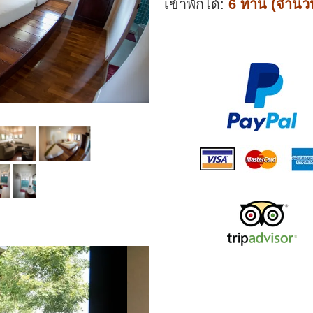
เข้าพักได้:
6 ท่าน (จำนวน