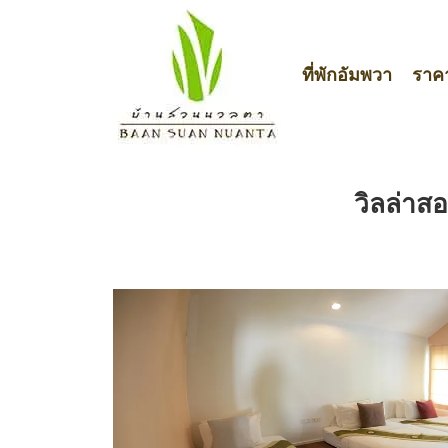
ที่พักอัมพวา
ราคา
วิลล่า