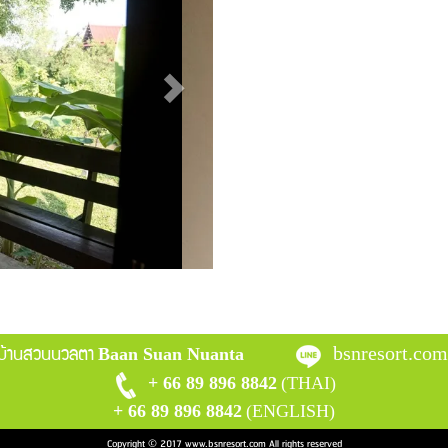
bsnresort.com
Baan Suan Nuanta
บ้านสวนนวลตา
+ 66 89 896 8842
(THAI)
+ 66 89 896 8842
(ENGLISH)
Copyright © 2017 www.bsnresort.com All rights reserved